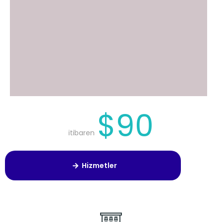
$90
itibaren
Hizmetler