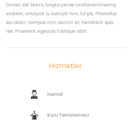
Donec elit libero, başka yerde sınıflandırılmamış
sodalar, volutpat a, suscipit non, turpis. Phasellus
leo dolor, tempus non, auctor et, hendrerit quis,
nisi. Praesent egestas tristique nibh.
Hizmetler
Hamal
Kuru Temizlemeci